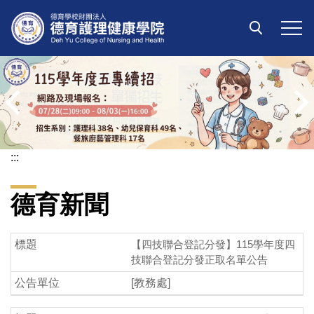
跳
到
主
要
內
容
區
:::
德育新聞
【四技聯合登記分發】115學年度四
技聯合登記分發正取名單公告
[教務處]