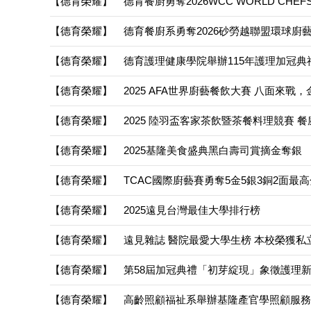
【德育榮耀】
德育餐廚勇奪2026WCC WORLD CHEFS
【德育榮耀】
德育餐廚系勇奪2026砂勞越聯盟環球廚
【德育榮耀】
德育護理健康學院舉辦115年護理加冠典
【德育榮耀】
2025 AFA世界廚藝餐飲大賽 八面來戰
【德育榮耀】
2025 陸羽盃客家茶飲暨茶餐料理競賽 餐
【德育榮耀】
2025基隆美食盛典黑白壽司賞摘金奪銀
【德育榮耀】
TCAC國際廚藝賽勇奪5金5銀3銅2面最
【德育榮耀】
2025遠見台灣最佳大學排行榜
【德育榮耀】
遠見雜誌 醫院最愛大學生榜 本校榮獲私
【德育榮耀】
第58屆加冠典禮「初芽綻現」象徵護理
【德育榮耀】
高齡照顧福祉系舉辦基隆產官學照顧服務