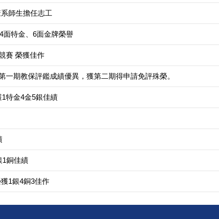
康系師生擔任志工
4面特金、6面金牌榮譽
競賽 榮獲佳作
，第一期教保評鑑成績優異，獲第二期得申請免評殊榮。
1特金4金5銀佳績
績
銀1銅佳績
nge 榮獲1銀4銅3佳作