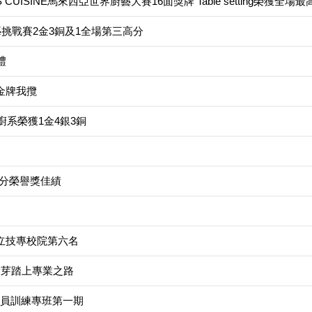
 CUISINE馬來西亞世界廚藝大賽16面獎牌 Table setting榮獲全場最
藝挑戰賽2金3銅及1全場第三高分
禮
，金牌我攬
廚系榮獲1金4銀3銅
高分榮譽獎佳績
立技專校院第六名
新芽踏上專業之路
員訓練專班第一期