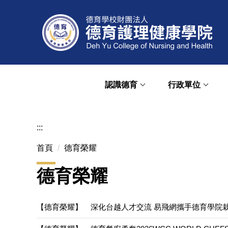
跳
到
主
要
內
容
區
認識德育
行政單位
:::
首頁
德育榮耀
德育榮耀
【德育榮耀】
深化台越人才交流 易飛網攜手德育學院