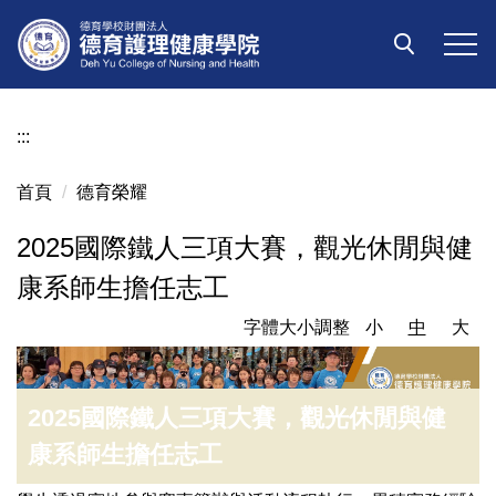
跳
到
主
要
內
:::
容
區
首頁
德育榮耀
2025國際鐵人三項大賽，觀光休閒與健
康系師生擔任志工
字體大小調整
小
中
大
2025國際鐵人三項大賽，觀光休閒與健
康系師生擔任志工