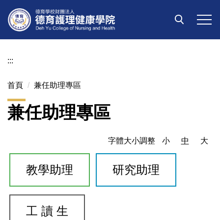
跳
到
主
要
內
:::
容
區
首頁
兼任助理專區
兼任助理專區
字體大小調整
小
中
大
教學助理
研究助理
工 讀 生