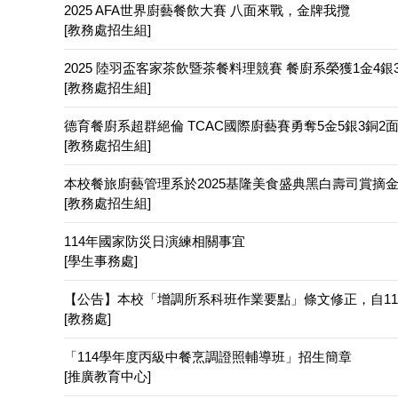
2025 AFA世界廚藝餐飲大賽 八面來戰，金牌我攬
[教務處招生組]
2025 陸羽盃客家茶飲暨茶餐料理競賽 餐廚系榮獲1金4銀
[教務處招生組]
德育餐廚系超群絕倫 TCAC國際廚藝賽勇奪5金5銀3銅
[教務處招生組]
本校餐旅廚藝管理系於2025基隆美食盛典黑白壽司賞摘
[教務處招生組]
114年國家防災日演練相關事宜
[學生事務處]
【公告】本校「增調所系科班作業要點」條文修正，自114
[教務處]
「114學年度丙級中餐烹調證照輔導班」招生簡章
[推廣教育中心]