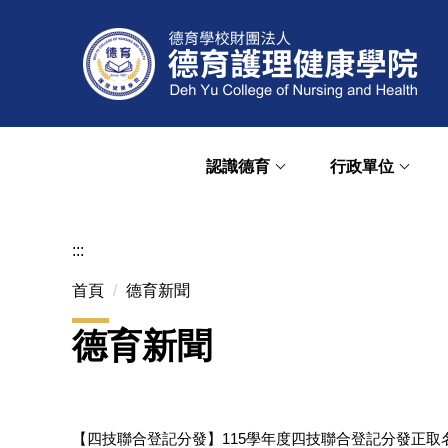
跳
到
主
要
內
容
區
認識德育
行政單位
:::
首頁
德育新聞
德育新聞
【四技聯合登記分發】115學年度四技聯合登記分發正取