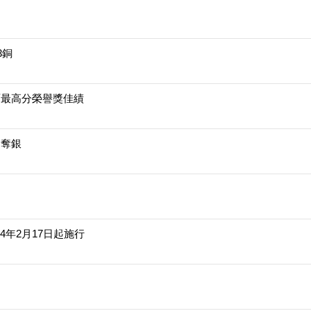
3銅
2面最高分榮譽獎佳績
金奪銀
年2月17日起施行