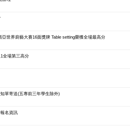
才
西亞世界廚藝大賽16面獎牌 Table setting榮獲全場最高分
及1全場第三高分
知單寄送(五專前三年學生除外)
考報名資訊